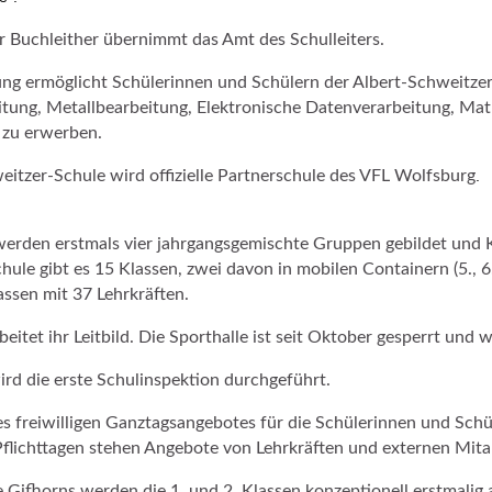
r Buchleither übernimmt das Amt des Schulleiters.
ng ermöglicht Schülerinnen und Schülern der Albert-Schweitzer
itung, Metallbearbeitung, Elektronische Datenverarbeitung, M
e zu erwerben.
eitzer-Schule wird offizielle Partnerschule des VFL Wolfsburg
.
werden erstmals vier jahrgangsgemischte Gruppen gebildet und
hule gibt es 15 Klassen, zwei davon in mobilen Containern (5., 6.
assen mit 37 Lehrkräften.
beitet ihr Leitbild. Die Sporthalle ist seit Oktober gesperrt und
rd die erste Schulinspektion durchgeführt.
s freiwilligen Ganztagsangebotes für die Schülerinnen und Sch
flichttagen stehen Angebote von Lehrkräften und externen Mita
e Gifhorns werden die 1. und 2. Klassen konzeptionell erstmalig 