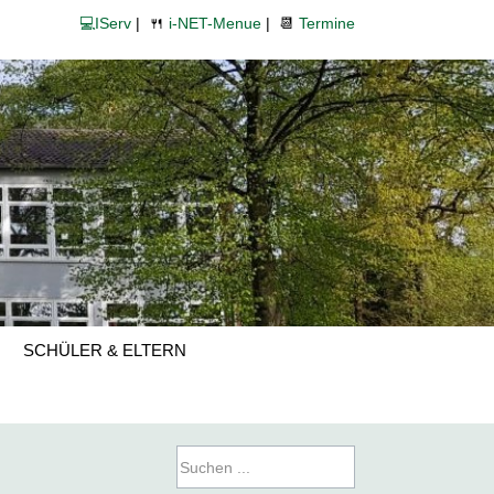
💻IServ
| 🍴
i-NET-Menue
| 📆
Termine
SCHÜLER & ELTERN