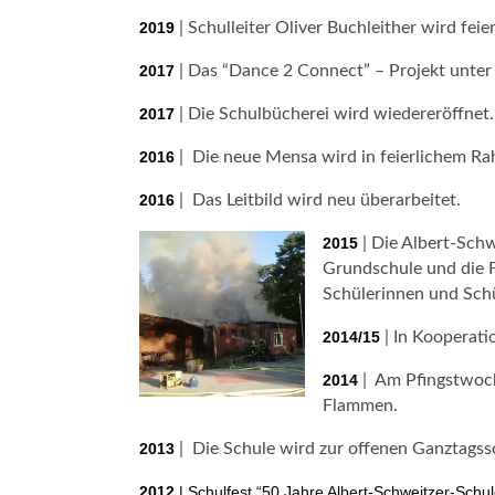
2019
| Schulleiter Oliver Buchleither wird feie
2017
| Das “Dance 2 Connect” – Projekt unter 
2017
| Die Schulbücherei wird wiedereröffnet.
2016
| Die neue Mensa wird in feierlichem R
2016
| Das Leitbild wird neu überarbeitet.
2015
| Die Albert-Schw
Grundschule und die F
Schülerinnen und Schü
2014/15
| In Kooperati
2014
| Am Pfingstwoch
Flammen.
2013
| Die Schule wird zur offenen Ganztagss
2012
| Schulfest “50 Jahre Albert-Schweitzer-Schul