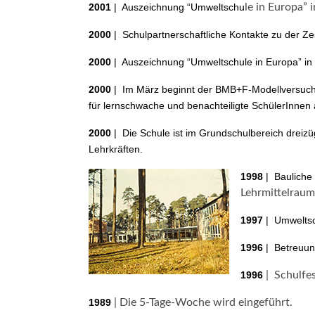
2001
| Auszeichnung “Umweltschu
le in Europa” 
2000
| Schulpartnerschaftliche Kontakte zu der Ze
2000
| Auszeichnung “Umweltschule in Europa” in
2000
| Im März beginnt der BMB+F-Modellversuch
für lernschwache und benachteiligte SchülerInnen
2000
| Die Schule ist im Grundschulbereich dreizü
Lehrkräften.
1998
| Baulich
Lehrmittelraum
1997
| Umweltsch
1996
| Betreuun
1996
| Schulfes
1989
| Die 5-Tage-Woche wird eingeführt.