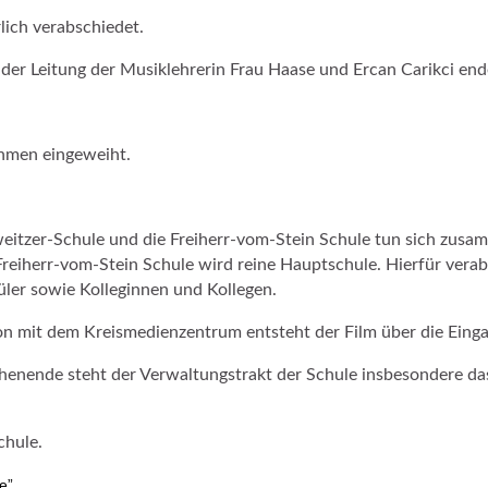
rlich verabschiedet.
der Leitung der Musiklehrerin Frau Haase und Ercan Carikci en
ahmen eingeweiht.
eitzer-Schule und die Freiherr-vom-Stein Schule tun sich zusa
reiherr-vom-Stein Schule wird reine Hauptschule. Hierfür vera
ler sowie Kolleginnen und Kollegen.
on mit dem Kreismedienzentrum entsteht der Film über die Eing
enende steht der Verwaltungstrakt der Schule insbesondere das
chule.
e”.