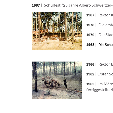
1987
| Schulfest “25 Jahre Albert-Schweitzer-
1987
| Rektor K
1978
| Die erst
1970
| Die Stad
1968
| Die Schul
1966
| Rektor B
1962
| Erster S
1962
| Im März 
fertiggestellt.