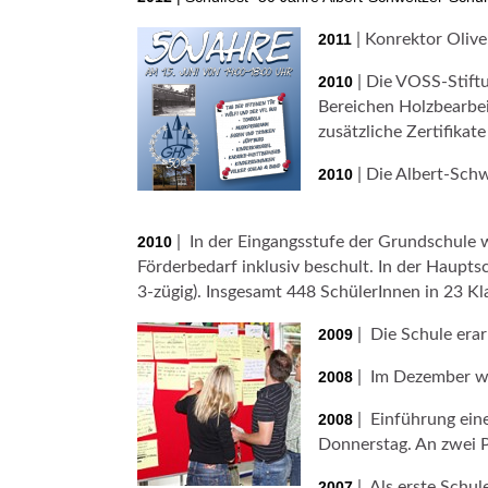
2011
| Konrektor Olive
2010
| Die VOSS-Stiftu
Bereichen Holzbearbe
zusätzliche Zertifikat
2010
| Die Albert-Schw
2010
| In der Eingangsstufe der Grundschule 
Förderbedarf inklusiv beschult. In der Hauptsc
3-zügig). Insgesamt 448 SchülerInnen in 23 Kl
2009
| Die Schule erar
2008
| Im Dezember wi
2008
| Einführung eine
Donnerstag. An zwei P
2007
| Als erste Schul