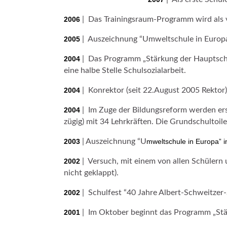
2006
| Das Trainingsraum-Programm wird als v
2005
| Auszeichnung “Umweltschule in Europa
2004
| Das Programm „Stärkung der Hauptschul
eine halbe Stelle Schulsozialarbeit.
2004
| Konrektor (seit 22.August 2005 Rektor)
2004
| Im Zuge der Bildungsreform werden erstm
zügig) mit 34 Lehrkräften. Die Grundschultoil
2003
| Auszeichnung “U
mweltschule in Europa” i
2002
| Versuch, mit einem von allen Schülern
nicht geklappt).
2002
| Schulfest “40 Jahre Albert-Schweitzer-
2001
| Im Oktober beginnt das Programm „Stärk