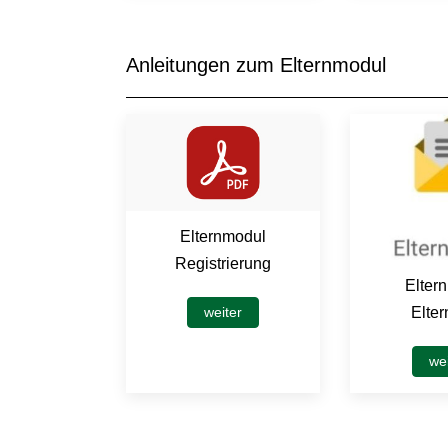
Anleitungen zum Elternmodul
Elternmodul
Registrierung
Elter
Elter
weiter
wei