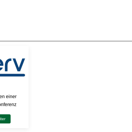
en einer
nferenz
ter