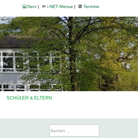
💻IServ
| 🍴
i-NET-Menue
| 📆
Termine
SCHÜLER & ELTERN