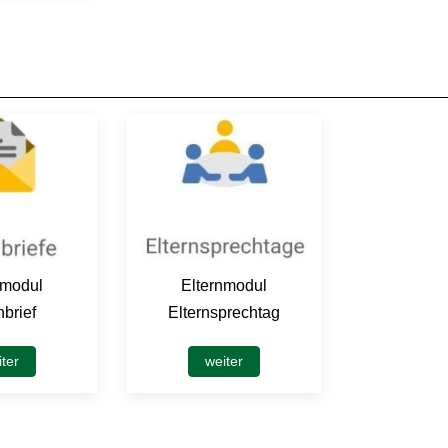
nmodul
Elternmodul
nbrief
Elternsprechtag
ter
weiter