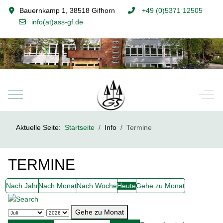
Bauernkamp 1, 38518 Gifhorn
+49 (0)5371 12505
info(at)ass-gf.de
Mobile Menu Toggle
Off-
Aktuelle Seite:
Startseite
Info
Termine
TERMINE
Nach Jahr
Nach Monat
Nach Woche
Heute
Gehe zu Monat
Gehe zu Monat