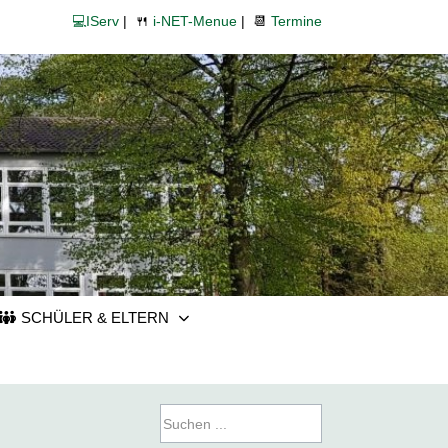
💻IServ
| 🍴
i-NET-Menue
| 📆
Termine
SCHÜLER & ELTERN