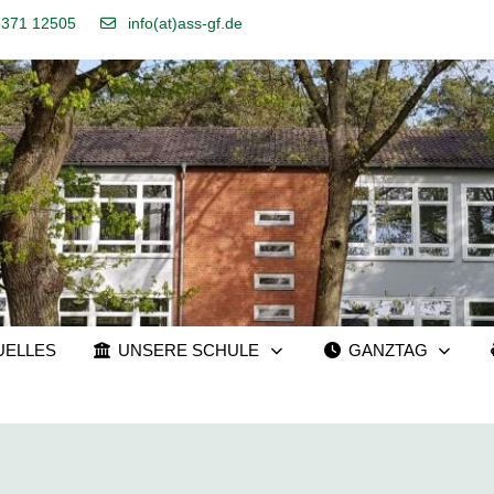
5371 12505
info(at)ass-gf.de
UELLES
UNSERE SCHULE
GANZTAG