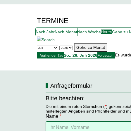
TERMINE
Nach Jahr
Nach Monat
Nach Woche
Heute
Gehe zu 
Gehe zu Monat
Es wurd
So., 26. Juli 2026
Vorheriger Tag
Folgetag
Anfrageformular
Bitte beachten:
Die mit einem roten Sternchen (
*
) gekennzeic
hinterlegten Angaben sind Pflichtfelder und m
Name
*