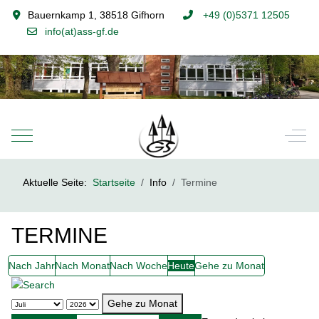
Bauernkamp 1, 38518 Gifhorn
+49 (0)5371 12505
info(at)ass-gf.de
Mobile Menu Toggle
Off-
Aktuelle Seite:
Startseite
Info
Termine
TERMINE
Nach Jahr
Nach Monat
Nach Woche
Heute
Gehe zu Monat
Gehe zu Monat